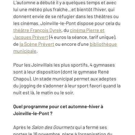
L’automne a débuté il y a quelques temps et avec
lui une météo plus fraîche...et bientôt l'hiver, qui
donnent envie de se réfugier dans les théâtres ou
les cinémas. Joinville-le-Pont dispose pour cela du
théâtre François Dyrek
, du
cinéma Pierre et
Jacques Prévert
(4 euros la séance, tarif unique),
de
la Scène Prévert
ou encore d'une
bibliothèque
municipale
.
Pour les Joinvillais les plus sportifs, 4 gymnases
sont à leur disposition (dont le gymnase René
Chapou). Un stade municipal permet aux adeptes
du jogging de s'adonner à leur sport favori quand la
nuit est là, le matin ou le soir.
Quel programme pour cet automne-hiver à
Joinville-le-Pont ?
Après le
Salon des Gourmets
qui a fermé ses
portes le 16 novembre, place à l'organisation du