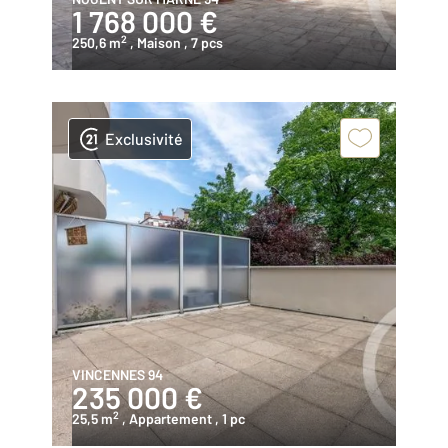
1 768 000 €
2
250,6 m
, Maison
, 7 pcs
Exclusivité
VINCENNES 94
235 000 €
2
25,5 m
, Appartement
, 1 pc