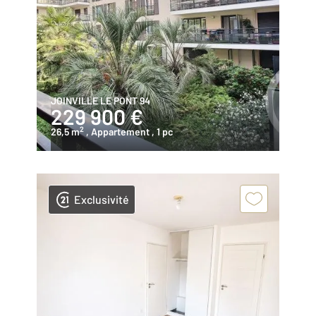
JOINVILLE LE PONT 94
229 900 €
2
26,5 m
, Appartement
, 1 pc
Exclusivité