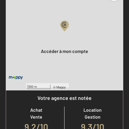
Parlons de vous, parlons biens
Votre compte :
Accéder à mon compte
500 m
©
Mappy
Votre agence est notée
Achat
Location
Vente
Gestion
9,2
/
10
9,3/10