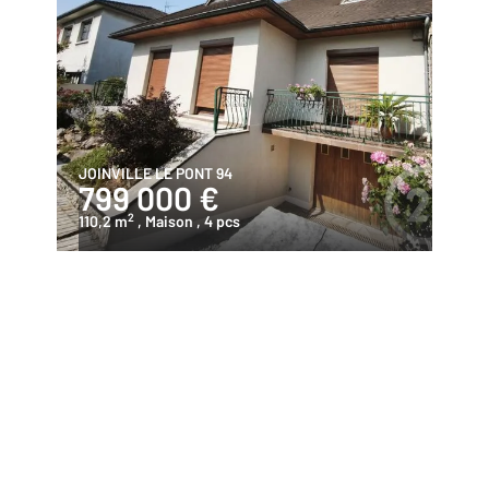
JOINVILLE LE PONT 94
799 000 €
2
110,2 m
, Maison
, 4 pcs