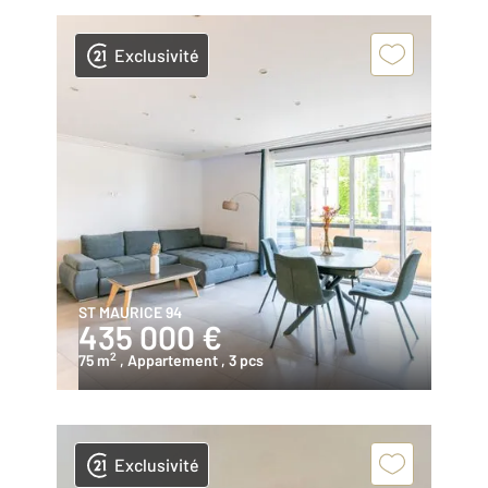
Exclusivité
ST MAURICE 94
435 000 €
2
75 m
, Appartement
, 3 pcs
Exclusivité