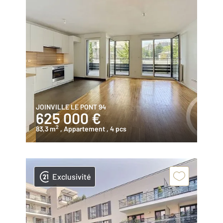
JOINVILLE LE PONT 94
625 000 €
2
83,3 m
, Appartement
, 4 pcs
Exclusivité