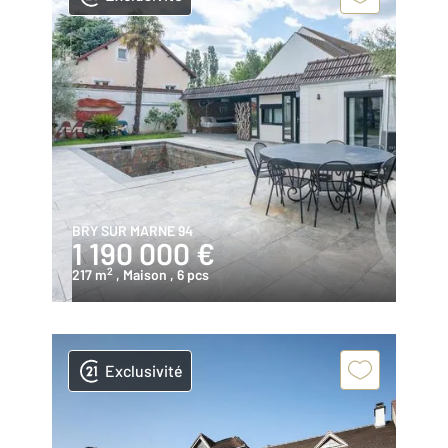
BRY SUR MARNE 94
1 190 000 €
2
217 m
, Maison
, 6 pcs
Exclusivité