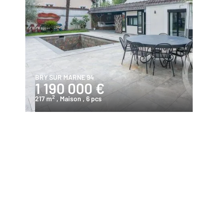
BRY SUR MARNE 94
1 190 000 €
2
217 m
, Maison
, 6 pcs