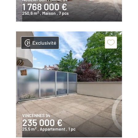
1 768 000 €
2
250,6 m
, Maison
, 7 pcs
Exclusivité
VINCENNES 94
235 000 €
2
25,5 m
, Appartement
, 1 pc