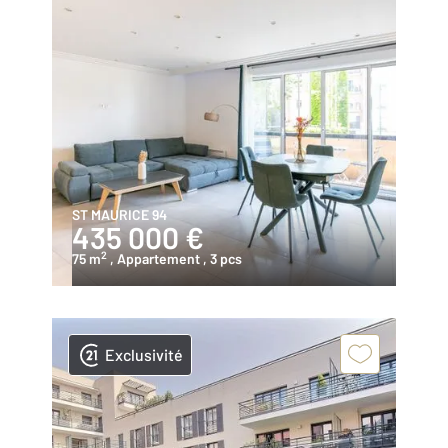
ST MAURICE 94
435 000 €
2
75 m
, Appartement
, 3 pcs
Exclusivité