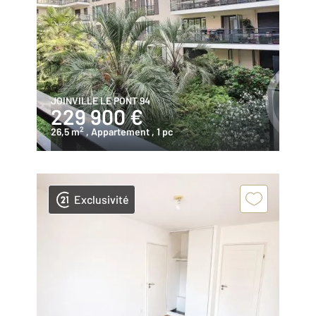
JOINVILLE LE PONT 94
229 900 €
2
26,5 m
, Appartement
, 1 pc
Exclusivité