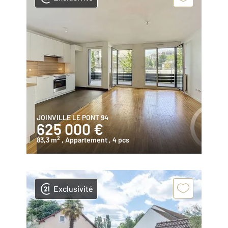
JOINVILLE LE PONT 94
625 000 €
2
83,3 m
, Appartement
, 4 pcs
Exclusivité