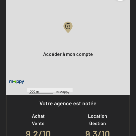
Parlons de vous, parlons biens
Votre compte :
Accéder à mon compte
500 m
©
Mappy
Votre agence est notée
Achat
Location
Vente
Gestion
9,2
/
10
9,3/10